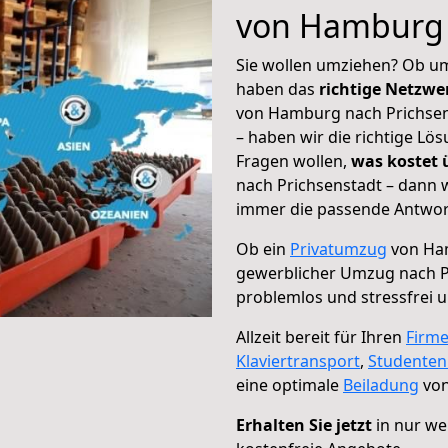
von Hamburg 
Sie wollen umziehen? Ob um
haben das
richtige Netzw
von Hamburg nach Prichsens
– haben wir die richtige Lö
Fragen wollen,
was kostet
nach Prichsenstadt – dann w
immer die passende Antwort
Ob ein
Privatumzug
von Ham
gewerblicher Umzug nach P
problemlos und stressfrei 
Allzeit bereit für Ihren
Firm
Klaviertransport
,
Studente
eine optimale
Beiladung
von
Erhalten Sie jetzt
in nur we