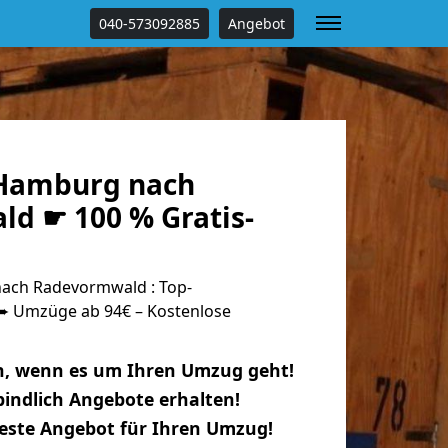
040-573092885
Angebot
Hamburg nach
d ☛ 100 % Gratis-
ch Radevormwald : Top-
 Umzüge ab 94€ – Kostenlose
n, wenn es um Ihren Umzug geht!
indlich Angebote erhalten!
beste Angebot für Ihren Umzug!