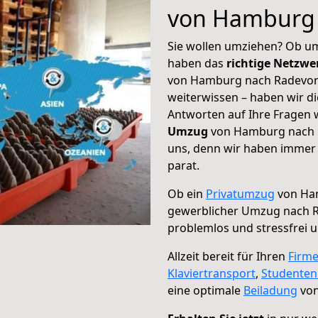
von Hamburg
Sie wollen umziehen? Ob um
haben das
richtige Netzw
von Hamburg nach Radevorm
weiterwissen – haben wir di
Antworten auf Ihre Fragen 
Umzug
von Hamburg nach R
uns, denn wir haben immer 
parat.
Ob ein
Privatumzug
von Ha
gewerblicher Umzug nach 
problemlos und stressfrei 
Allzeit bereit für Ihren
Firm
Klaviertransport
,
Studente
eine optimale
Beiladung
von