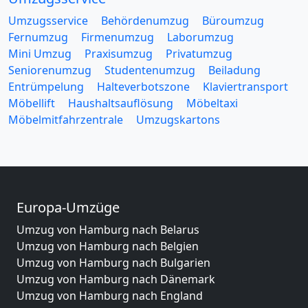
Umzugsservice
Behördenumzug
Büroumzug
Fernumzug
Firmenumzug
Laborumzug
Mini Umzug
Praxisumzug
Privatumzug
Seniorenumzug
Studentenumzug
Beiladung
Entrümpelung
Halteverbotszone
Klaviertransport
Möbellift
Haushaltsauflösung
Möbeltaxi
Möbelmitfahrzentrale
Umzugskartons
Europa-Umzüge
Umzug von Hamburg nach Belarus
Umzug von Hamburg nach Belgien
Umzug von Hamburg nach Bulgarien
Umzug von Hamburg nach Dänemark
Umzug von Hamburg nach England