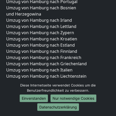
Umzug von Hamburg nach Portugal
Umzug von Hamburg nach Bosnien
und Herzegowina
Umzug von Hamburg nach Irland
Umzug von Hamburg nach Lettland
Umzug von Hamburg nach Zypern
Umzug von Hamburg nach Kroatien
Umzug von Hamburg nach Estland
Umzug von Hamburg nach Finnland
Umzug von Hamburg nach Frankreich
Umzug von Hamburg nach Griechenland
Umzug von Hamburg nach Italien
Umzug von Hamburg nach Liechtenstein
Umzug von Hamburg nach Luxemburg
Diese Internetseite verwendet Cookies um die
Umzug von Hamburg nach Niederlande
Benutzerfreundlichkeit zu verbessern.
Umzug von Hamburg nach Norwegen
Einverstanden
Nur notwendige Cookies
Umzüge-Deutschlandweit
Datenschutzerklärung
Umzug von Hamburg nach Berlin