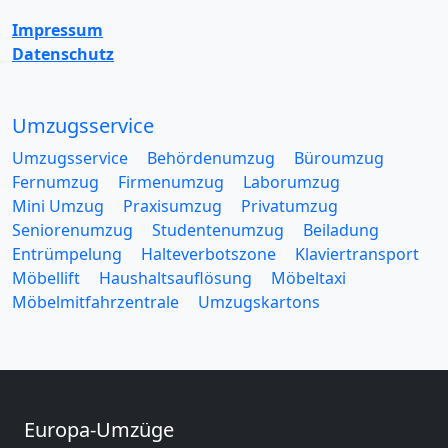
Impressum
Datenschutz
Umzugsservice
Umzugsservice
Behördenumzug
Büroumzug
Fernumzug
Firmenumzug
Laborumzug
Mini Umzug
Praxisumzug
Privatumzug
Seniorenumzug
Studentenumzug
Beiladung
Entrümpelung
Halteverbotszone
Klaviertransport
Möbellift
Haushaltsauflösung
Möbeltaxi
Möbelmitfahrzentrale
Umzugskartons
Europa-Umzüge