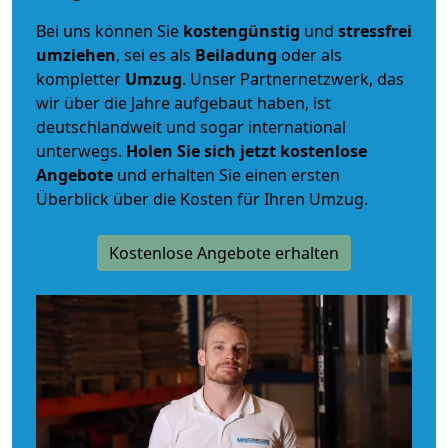
Bei uns können Sie
kostengünstig
und
stressfrei
umziehen
, sei es als
Beiladung
oder als
kompletter
Umzug
. Unser Partnernetzwerk, das
wir über die Jahre aufgebaut haben, ist
deutschlandweit und sogar international
unterwegs.
Holen Sie sich jetzt kostenlose
Angebote
und erhalten Sie einen ersten
Überblick über die Kosten für Ihren Umzug.
Kostenlose Angebote erhalten