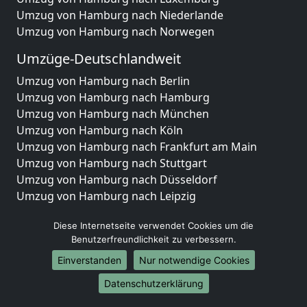
Umzug von Hamburg nach Niederlande
Umzug von Hamburg nach Norwegen
Umzüge-Deutschlandweit
Umzug von Hamburg nach Berlin
Umzug von Hamburg nach Hamburg
Umzug von Hamburg nach München
Umzug von Hamburg nach Köln
Umzug von Hamburg nach Frankfurt am Main
Umzug von Hamburg nach Stuttgart
Umzug von Hamburg nach Düsseldorf
Umzug von Hamburg nach Leipzig
Umzug von Hamburg nach Dortmund
Diese Internetseite verwendet Cookies um die
Umzug von Hamburg nach Essen
Benutzerfreundlichkeit zu verbessern.
Umzug von Hamburg nach Bremen
Umzug von Hamburg nach Dresden
Einverstanden
Nur notwendige Cookies
Umzug von Hamburg nach Hannover
Datenschutzerklärung
Umzug von Hamburg nach Nürnberg