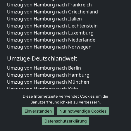
Umzug von Hamburg nach Frankreich
Umzug von Hamburg nach Griechenland
Umzug von Hamburg nach Italien
Umzug von Hamburg nach Liechtenstein
Umzug von Hamburg nach Luxemburg
Umzug von Hamburg nach Niederlande
Umzug von Hamburg nach Norwegen
Umzüge-Deutschlandweit
Umzug von Hamburg nach Berlin
Umzug von Hamburg nach Hamburg
Umzug von Hamburg nach München
Umzug von Hamburg nach Köln
Umzug von Hamburg nach Frankfurt am Main
Diese Internetseite verwendet Cookies um die
Umzug von Hamburg nach Stuttgart
Benutzerfreundlichkeit zu verbessern.
Umzug von Hamburg nach Düsseldorf
Einverstanden
Nur notwendige Cookies
Umzug von Hamburg nach Leipzig
Datenschutzerklärung
Umzug von Hamburg nach Dortmund
Umzug von Hamburg nach Essen