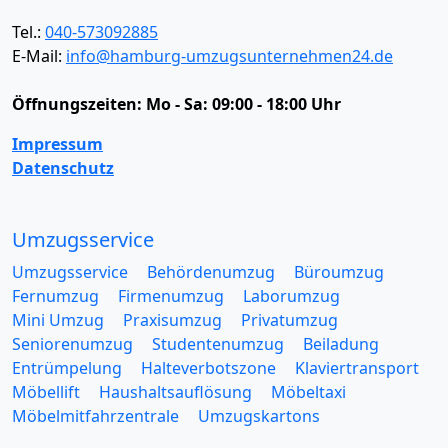
Tel.:
040-573092885
E-Mail:
info@hamburg-umzugsunternehmen24.de
Öffnungszeiten:
Mo - Sa: 09:00 - 18:00 Uhr
Impressum
Datenschutz
Umzugsservice
Umzugsservice
Behördenumzug
Büroumzug
Fernumzug
Firmenumzug
Laborumzug
Mini Umzug
Praxisumzug
Privatumzug
Seniorenumzug
Studentenumzug
Beiladung
Entrümpelung
Halteverbotszone
Klaviertransport
Möbellift
Haushaltsauflösung
Möbeltaxi
Möbelmitfahrzentrale
Umzugskartons