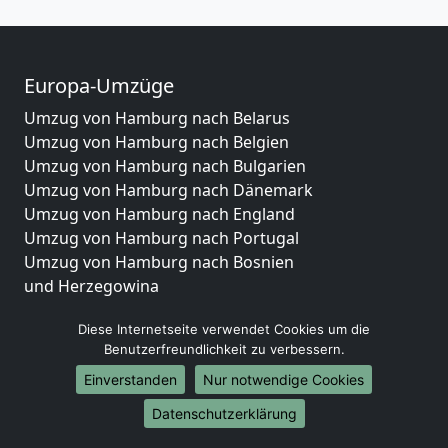
Europa-Umzüge
Umzug von Hamburg nach Belarus
Umzug von Hamburg nach Belgien
Umzug von Hamburg nach Bulgarien
Umzug von Hamburg nach Dänemark
Umzug von Hamburg nach England
Umzug von Hamburg nach Portugal
Umzug von Hamburg nach Bosnien
und Herzegowina
Umzug von Hamburg nach Irland
Diese Internetseite verwendet Cookies um die
Umzug von Hamburg nach Lettland
Benutzerfreundlichkeit zu verbessern.
Umzug von Hamburg nach Zypern
Umzug von Hamburg nach Kroatien
Einverstanden
Nur notwendige Cookies
Umzug von Hamburg nach Estland
Datenschutzerklärung
Umzug von Hamburg nach Finnland