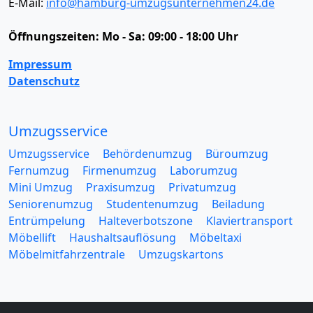
E-Mail:
info@hamburg-umzugsunternehmen24.de
Öffnungszeiten:
Mo - Sa: 09:00 - 18:00 Uhr
Impressum
Datenschutz
Umzugsservice
Umzugsservice
Behördenumzug
Büroumzug
Fernumzug
Firmenumzug
Laborumzug
Mini Umzug
Praxisumzug
Privatumzug
Seniorenumzug
Studentenumzug
Beiladung
Entrümpelung
Halteverbotszone
Klaviertransport
Möbellift
Haushaltsauflösung
Möbeltaxi
Möbelmitfahrzentrale
Umzugskartons