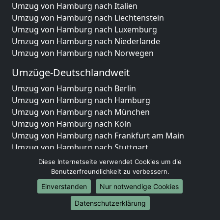
Umzug von Hamburg nach Italien
Umzug von Hamburg nach Liechtenstein
Umzug von Hamburg nach Luxemburg
Umzug von Hamburg nach Niederlande
Umzug von Hamburg nach Norwegen
Umzüge-Deutschlandweit
Umzug von Hamburg nach Berlin
Umzug von Hamburg nach Hamburg
Umzug von Hamburg nach München
Umzug von Hamburg nach Köln
Umzug von Hamburg nach Frankfurt am Main
Umzug von Hamburg nach Stuttgart
Umzug von Hamburg nach Düsseldorf
Diese Internetseite verwendet Cookies um die
Umzug von Hamburg nach Leipzig
Benutzerfreundlichkeit zu verbessern.
Umzug von Hamburg nach Dortmund
Einverstanden
Nur notwendige Cookies
Umzug von Hamburg nach Essen
Datenschutzerklärung
Umzug von Hamburg nach Bremen
Umzug von Hamburg nach Dresden