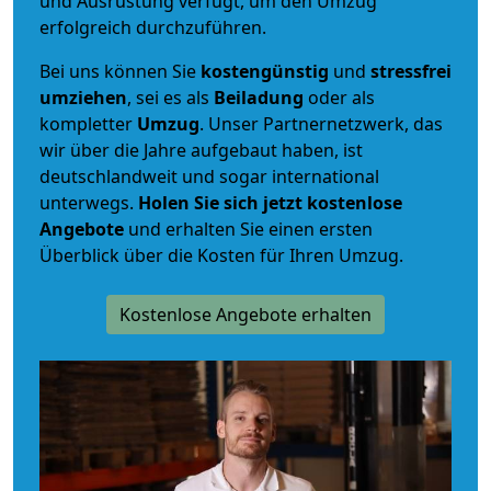
und Ausrüstung verfügt, um den Umzug
erfolgreich durchzuführen.
Bei uns können Sie
kostengünstig
und
stressfrei
umziehen
, sei es als
Beiladung
oder als
kompletter
Umzug
. Unser Partnernetzwerk, das
wir über die Jahre aufgebaut haben, ist
deutschlandweit und sogar international
unterwegs.
Holen Sie sich jetzt kostenlose
Angebote
und erhalten Sie einen ersten
Überblick über die Kosten für Ihren Umzug.
Kostenlose Angebote erhalten