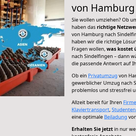
von Hamburg 
Sie wollen umziehen? Ob um
haben das
richtige Netzw
von Hamburg nach Sindelfin
haben wir die richtige Lösu
Fragen wollen,
was kostet
nach Sindelfingen – dann w
die passende Antwort auf Ih
Ob ein
Privatumzug
von Ham
gewerblicher Umzug nach S
problemlos und stressfrei 
Allzeit bereit für Ihren
Firm
Klaviertransport
,
Studente
eine optimale
Beiladung
von
Erhalten Sie jetzt
in nur we