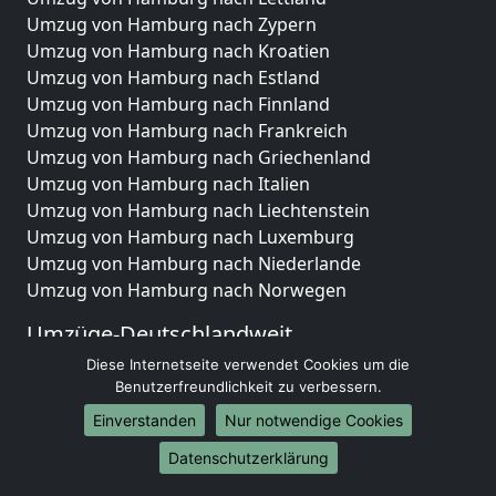
Umzug von Hamburg nach Zypern
Umzug von Hamburg nach Kroatien
Umzug von Hamburg nach Estland
Umzug von Hamburg nach Finnland
Umzug von Hamburg nach Frankreich
Umzug von Hamburg nach Griechenland
Umzug von Hamburg nach Italien
Umzug von Hamburg nach Liechtenstein
Umzug von Hamburg nach Luxemburg
Umzug von Hamburg nach Niederlande
Umzug von Hamburg nach Norwegen
Umzüge-Deutschlandweit
Diese Internetseite verwendet Cookies um die
Umzug von Hamburg nach Berlin
Benutzerfreundlichkeit zu verbessern.
Umzug von Hamburg nach Hamburg
Umzug von Hamburg nach München
Einverstanden
Nur notwendige Cookies
Umzug von Hamburg nach Köln
Datenschutzerklärung
Umzug von Hamburg nach Frankfurt am Main