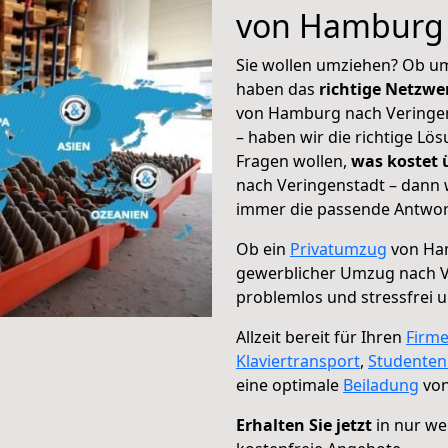
von Hamburg 
Sie wollen umziehen? Ob um
haben das
richtige Netzw
von Hamburg nach Veringens
– haben wir die richtige Lö
Fragen wollen,
was kostet
nach Veringenstadt – dann 
immer die passende Antwort
Ob ein
Privatumzug
von Ham
gewerblicher Umzug nach V
problemlos und stressfrei 
Allzeit bereit für Ihren
Firm
Klaviertransport
,
Studente
eine optimale
Beiladung
von
Erhalten Sie jetzt
in nur we