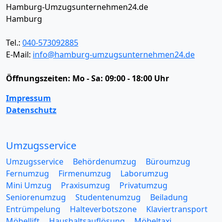
Hamburg-Umzugsunternehmen24.de
Hamburg
Tel.:
040-573092885
E-Mail:
info@hamburg-umzugsunternehmen24.de
Öffnungszeiten:
Mo - Sa: 09:00 - 18:00 Uhr
Impressum
Datenschutz
Umzugsservice
Umzugsservice
Behördenumzug
Büroumzug
Fernumzug
Firmenumzug
Laborumzug
Mini Umzug
Praxisumzug
Privatumzug
Seniorenumzug
Studentenumzug
Beiladung
Entrümpelung
Halteverbotszone
Klaviertransport
Möbellift
Haushaltsauflösung
Möbeltaxi