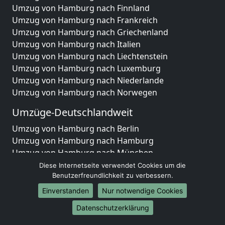
Umzug von Hamburg nach Finnland
Umzug von Hamburg nach Frankreich
Umzug von Hamburg nach Griechenland
Umzug von Hamburg nach Italien
Umzug von Hamburg nach Liechtenstein
Umzug von Hamburg nach Luxemburg
Umzug von Hamburg nach Niederlande
Umzug von Hamburg nach Norwegen
Umzüge-Deutschlandweit
Umzug von Hamburg nach Berlin
Umzug von Hamburg nach Hamburg
Umzug von Hamburg nach München
Umzug von Hamburg nach Köln
Diese Internetseite verwendet Cookies um die
Umzug von Hamburg nach Frankfurt am Main
Benutzerfreundlichkeit zu verbessern.
Umzug von Hamburg nach Stuttgart
Einverstanden
Nur notwendige Cookies
Umzug von Hamburg nach Düsseldorf
Datenschutzerklärung
Umzug von Hamburg nach Leipzig
Umzug von Hamburg nach Dortmund