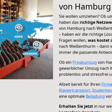
von Hamburg
Sie wollen umziehen? Ob um
haben das
richtige Netzw
von Hamburg nach Weißenth
– haben wir die richtige Lö
Fragen wollen,
was kostet
nach Weißenthurm – dann wä
immer die passende Antwort
Ob ein
Privatumzug
von Ha
gewerblicher Umzug nach 
problemlos und stressfrei 
Allzeit bereit für Ihren
Firm
Klaviertransport
,
Studente
eine optimale
Beiladung
von
Erhalten Sie jetzt
in nur we