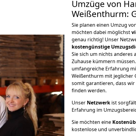
Umzüge von Ha
Weißenthurm: G
Sie planen einen Umzug v
möchten dabei möglichst
v
genau richtig! Unser Netzw
kostengünstige Umzugsdi
Sie sich um nichts anderes 
Zuhause kümmern müssen. W
umfangreiche Erfahrung m
Weißenthurm mit jegliche
somit garantieren, dass wi
finden werden.
Unser
Netzwerk
ist sorgfäl
Erfahrung im Umzugsberei
Sie möchten eine
Kostenüb
kostenlose und unverbindli