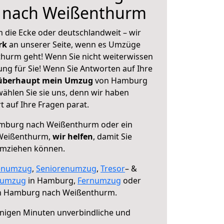
 nach Weißenthurm
 die Ecke oder deutschlandweit – wir
erk
an unserer Seite, wenn es Umzüge
urm geht! Wenn Sie nicht weiterwissen
sung für Sie! Wenn Sie Antworten auf Ihre
 überhaupt mein Umzug
von Hamburg
hlen Sie sie uns, denn wir haben
 auf Ihre Fragen parat.
mburg nach Weißenthurm oder ein
Weißenthurm,
wir helfen
, damit Sie
umziehen können.
enumzug
,
Seniorenumzug
,
Tresor
– &
numzug
in Hamburg,
Fernumzug
oder
 Hamburg nach Weißenthurm.
nigen Minuten unverbindliche und