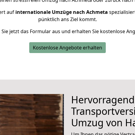
 einen stressfreien Umzug nach Achmeta oder zurück nach
ert auf
internationale Umzüge nach Achmeta
spezialisier
pünktlich ans Ziel kommt.
n Sie jetzt das Formular aus und erhalten Sie kostenlose An
Kostenlose Angebote erhalten
Hervorragend
Transportvers
Umzug von H
Um Ihnen das nötige Vertra