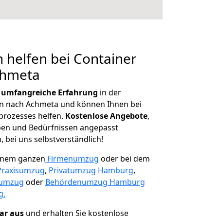
 helfen bei Container
chmeta
r
umfangreiche Erfahrung
in der
 nach Achmeta und können Ihnen bei
prozesses helfen.
K
ostenlose Angebote
,
ben und Bedürfnissen angepasst
 bei uns selbstverständlich!
einem ganzen
Firmenumzug
oder bei dem
Praxisumzug
,
Privatumzug Hamburg
,
numzug
oder
Behördenumzug Hamburg
g.
lar aus
und erhalten Sie kostenlose