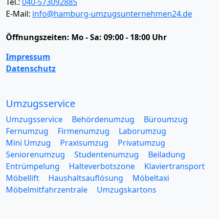
Tel.:
040-573092885
E-Mail:
info@hamburg-umzugsunternehmen24.de
Öffnungszeiten:
Mo - Sa: 09:00 - 18:00 Uhr
Impressum
Datenschutz
Umzugsservice
Umzugsservice
Behördenumzug
Büroumzug
Fernumzug
Firmenumzug
Laborumzug
Mini Umzug
Praxisumzug
Privatumzug
Seniorenumzug
Studentenumzug
Beiladung
Entrümpelung
Halteverbotszone
Klaviertransport
Möbellift
Haushaltsauflösung
Möbeltaxi
Möbelmitfahrzentrale
Umzugskartons