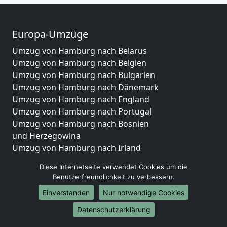
Europa-Umzüge
Umzug von Hamburg nach Belarus
Umzug von Hamburg nach Belgien
Umzug von Hamburg nach Bulgarien
Umzug von Hamburg nach Dänemark
Umzug von Hamburg nach England
Umzug von Hamburg nach Portugal
Umzug von Hamburg nach Bosnien
und Herzegowina
Umzug von Hamburg nach Irland
Umzug von Hamburg nach Lettland
Diese Internetseite verwendet Cookies um die
Umzug von Hamburg nach Zypern
Benutzerfreundlichkeit zu verbessern.
Umzug von Hamburg nach Kroatien
Einverstanden
Nur notwendige Cookies
Umzug von Hamburg nach Estland
Umzug von Hamburg nach Finnland
Datenschutzerklärung
Umzug von Hamburg nach Frankreich