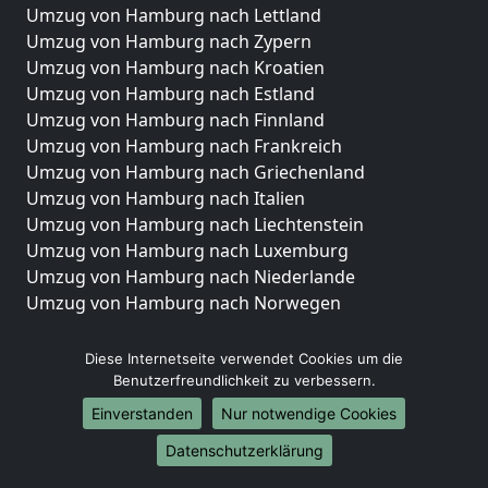
Umzug von Hamburg nach Lettland
Umzug von Hamburg nach Zypern
Umzug von Hamburg nach Kroatien
Umzug von Hamburg nach Estland
Umzug von Hamburg nach Finnland
Umzug von Hamburg nach Frankreich
Umzug von Hamburg nach Griechenland
Umzug von Hamburg nach Italien
Umzug von Hamburg nach Liechtenstein
Umzug von Hamburg nach Luxemburg
Umzug von Hamburg nach Niederlande
Umzug von Hamburg nach Norwegen
Umzüge-Deutschlandweit
Diese Internetseite verwendet Cookies um die
Umzug von Hamburg nach Berlin
Benutzerfreundlichkeit zu verbessern.
Umzug von Hamburg nach Hamburg
Einverstanden
Nur notwendige Cookies
Umzug von Hamburg nach München
Datenschutzerklärung
Umzug von Hamburg nach Köln
Umzug von Hamburg nach Frankfurt am Main