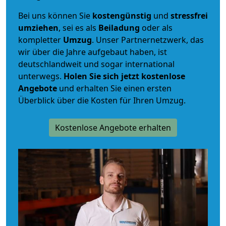
Bei uns können Sie
kostengünstig
und
stressfrei
umziehen
, sei es als
Beiladung
oder als
kompletter
Umzug
. Unser Partnernetzwerk, das
wir über die Jahre aufgebaut haben, ist
deutschlandweit und sogar international
unterwegs.
Holen Sie sich jetzt kostenlose
Angebote
und erhalten Sie einen ersten
Überblick über die Kosten für Ihren Umzug.
Kostenlose Angebote erhalten