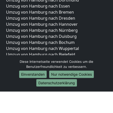
Umzug von Hamburg nach Dortmund
Umzug von Hamburg nach Essen
Umzug von Hamburg nach Bremen
Umzug von Hamburg nach Dresden
Umzug von Hamburg nach Hannover
Umzug von Hamburg nach Nürnberg
Umzug von Hamburg nach Duisburg
Umzug von Hamburg nach Bochum
Umzug von Hamburg nach Wuppertal
Umzug von Hamburg nach Bielefeld
Umzug von Hamburg nach Bonn
Diese Internetseite verwendet Cookies um die
Umzug von Hamburg nach Münster
Benutzerfreundlichkeit zu verbessern.
Einverstanden
Nur notwendige Cookies
Internationale-Umzüge
Datenschutzerklärung
Umzug von Hamburg nach Brasilien
Umzug von Hamburg nach Brunei Darussalam
Umzug von Hamburg nach Burkina Faso
Umzug von Hamburg nach Burundi
Umzug von Hamburg nach Chile