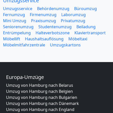
Umzugsservice
Umzugsservice
Behördenumzug
Büroumzug
Fernumzug
Firmenumzug
Laborumzug
Mini Umzug
Praxisumzug
Privatumzug
Seniorenumzug
Studentenumzug
Beiladung
Entrümpelung
Halteverbotszone
Klaviertransport
Möbellift
Haushaltsauflösung
Möbeltaxi
Möbelmitfahrzentrale
Umzugskartons
Europa-Umzüge
Umzug von Hamburg nach Belarus
Umzug von Hamburg nach Belgien
Umzug von Hamburg nach Bulgarien
Umzug von Hamburg nach Dänemark
Umzug von Hamburg nach England