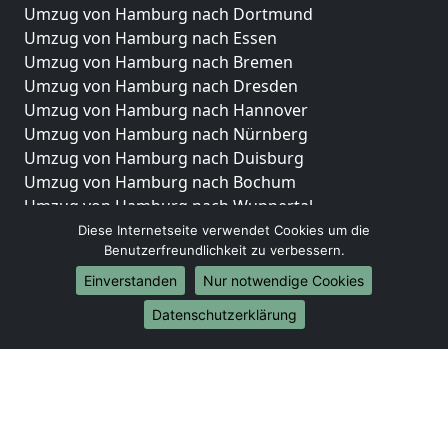
Umzug von Hamburg nach Dortmund
Umzug von Hamburg nach Essen
Umzug von Hamburg nach Bremen
Umzug von Hamburg nach Dresden
Umzug von Hamburg nach Hannover
Umzug von Hamburg nach Nürnberg
Umzug von Hamburg nach Duisburg
Umzug von Hamburg nach Bochum
Umzug von Hamburg nach Wuppertal
Umzug von Hamburg nach Bielefeld
Diese Internetseite verwendet Cookies um die
Benutzerfreundlichkeit zu verbessern.
Umzug von Hamburg nach Bonn
Umzug von Hamburg nach Münster
Einverstanden
Nur notwendige Cookies
Internationale-Umzüge
Datenschutzerklärung
Umzug von Hamburg nach Brasilien
Umzug von Hamburg nach Brunei Darussalam
Umzug von Hamburg nach Burkina Faso
Umzug von Hamburg nach Burundi
Umzug von Hamburg nach Chile