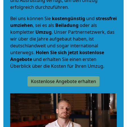
und Ausrüstung verfügt, um den Umzug
erfolgreich durchzuführen.
Bei uns können Sie
kostengünstig
und
stressfrei
umziehen
, sei es als
Beiladung
oder als
kompletter
Umzug
. Unser Partnernetzwerk, das
wir über die Jahre aufgebaut haben, ist
deutschlandweit und sogar international
unterwegs.
Holen Sie sich jetzt kostenlose
Angebote
und erhalten Sie einen ersten
Überblick über die Kosten für Ihren Umzug.
Kostenlose Angebote erhalten