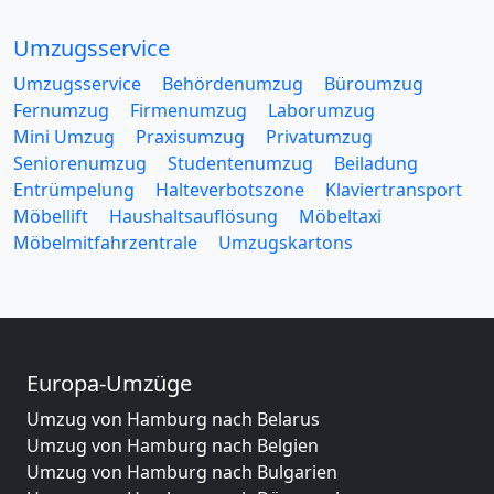
Umzugsservice
Umzugsservice
Behördenumzug
Büroumzug
Fernumzug
Firmenumzug
Laborumzug
Mini Umzug
Praxisumzug
Privatumzug
Seniorenumzug
Studentenumzug
Beiladung
Entrümpelung
Halteverbotszone
Klaviertransport
Möbellift
Haushaltsauflösung
Möbeltaxi
Möbelmitfahrzentrale
Umzugskartons
Europa-Umzüge
Umzug von Hamburg nach Belarus
Umzug von Hamburg nach Belgien
Umzug von Hamburg nach Bulgarien