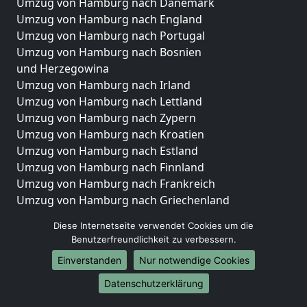
Umzug von Hamburg nach Dänemark
Umzug von Hamburg nach England
Umzug von Hamburg nach Portugal
Umzug von Hamburg nach Bosnien
und Herzegowina
Umzug von Hamburg nach Irland
Umzug von Hamburg nach Lettland
Umzug von Hamburg nach Zypern
Umzug von Hamburg nach Kroatien
Umzug von Hamburg nach Estland
Umzug von Hamburg nach Finnland
Umzug von Hamburg nach Frankreich
Umzug von Hamburg nach Griechenland
Umzug von Hamburg nach Italien
Diese Internetseite verwendet Cookies um die
Umzug von Hamburg nach Liechtenstein
Benutzerfreundlichkeit zu verbessern.
Umzug von Hamburg nach Luxemburg
Einverstanden
Nur notwendige Cookies
Umzug von Hamburg nach Niederlande
Umzug von Hamburg nach Norwegen
Datenschutzerklärung