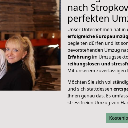
nach Stropkov,
perfekten Um
Unser Unternehmen hat in
erfolgreiche Europaumzü
begleiten dürfen und ist so
bevorstehenden Umzug nac
Erfahrung
im Umzugssektor
reibungslosen und stres
Mit unserem zuverlässigen 
Möchten Sie sich vollständ
und sich stattdessen
entsp
Ihnen genau das. Es umfasst 
stressfreien Umzug von Ha
Kostenlo