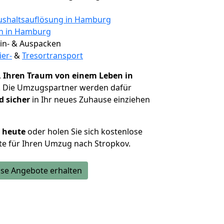
shaltsauflösung in Hamburg
en in Hamburg
 Ein- & Auspacken
ier-
&
Tresortransport
,
Ihren Traum von einem Leben in
. Die Umzugspartner werden dafür
d sicher
in Ihr neues Zuhause einziehen
h heute
oder holen Sie sich kostenlose
te für Ihren Umzug nach Stropkov.
se Angebote erhalten