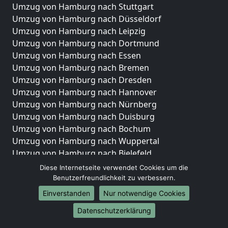
Umzug von Hamburg nach Stuttgart
Umzug von Hamburg nach Düsseldorf
Umzug von Hamburg nach Leipzig
Umzug von Hamburg nach Dortmund
Umzug von Hamburg nach Essen
Umzug von Hamburg nach Bremen
Umzug von Hamburg nach Dresden
Umzug von Hamburg nach Hannover
Umzug von Hamburg nach Nürnberg
Umzug von Hamburg nach Duisburg
Umzug von Hamburg nach Bochum
Umzug von Hamburg nach Wuppertal
Umzug von Hamburg nach Bielefeld
Umzug von Hamburg nach Bonn
Diese Internetseite verwendet Cookies um die
Umzug von Hamburg nach Münster
Benutzerfreundlichkeit zu verbessern.
Einverstanden
Nur notwendige Cookies
Internationale-Umzüge
Datenschutzerklärung
Umzug von Hamburg nach Brasilien
Umzug von Hamburg nach Brunei Darussalam