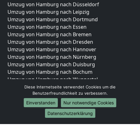
Umzug von Hamburg nach Düsseldorf
Umzug von Hamburg nach Leipzig
Umzug von Hamburg nach Dortmund
Umzug von Hamburg nach Essen
Umzug von Hamburg nach Bremen
Umzug von Hamburg nach Dresden
Umzug von Hamburg nach Hannover
Umzug von Hamburg nach Nürnberg
Umzug von Hamburg nach Duisburg
Umzug von Hamburg nach Bochum
Umzug von Hamburg nach Wuppertal
Umzug von Hamburg nach Bielefeld
Diese Internetseite verwendet Cookies um die
Benutzerfreundlichkeit zu verbessern.
Umzug von Hamburg nach Bonn
Umzug von Hamburg nach Münster
Einverstanden
Nur notwendige Cookies
Internationale-Umzüge
Datenschutzerklärung
Umzug von Hamburg nach Brasilien
Umzug von Hamburg nach Brunei Darussalam
Umzug von Hamburg nach Burkina Faso