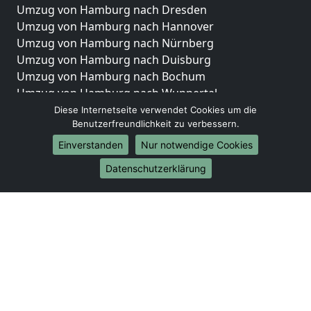
Umzug von Hamburg nach Dresden
Umzug von Hamburg nach Hannover
Umzug von Hamburg nach Nürnberg
Umzug von Hamburg nach Duisburg
Umzug von Hamburg nach Bochum
Umzug von Hamburg nach Wuppertal
Umzug von Hamburg nach Bielefeld
Diese Internetseite verwendet Cookies um die
Benutzerfreundlichkeit zu verbessern.
Umzug von Hamburg nach Bonn
Umzug von Hamburg nach Münster
Einverstanden
Nur notwendige Cookies
Internationale-Umzüge
Datenschutzerklärung
Umzug von Hamburg nach Brasilien
Umzug von Hamburg nach Brunei Darussalam
Umzug von Hamburg nach Burkina Faso
Umzug von Hamburg nach Burundi
Umzug von Hamburg nach Chile
Umzug von Hamburg nach China
Umzug von Hamburg nach Cookinseln
Umzug von Hamburg nach Costa Rica