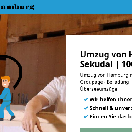
Hamburg
Umzug von 
Sekudai | 1
Umzug von Hamburg nac
Groupage - Beiladung i
Überseeumzüge.
✓
Wir helfen Ihne
✓
Schnell & unverb
✓
Finden Sie das 