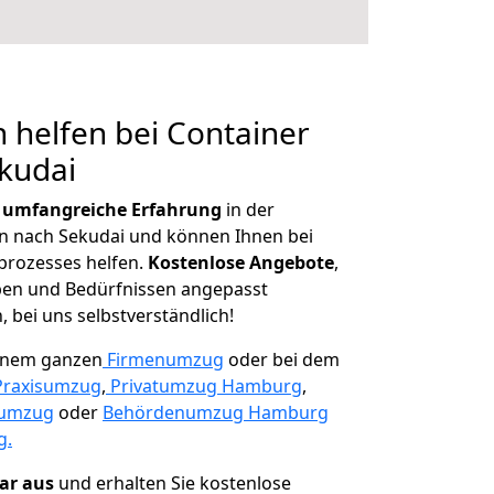
 helfen bei Container
kudai
r
umfangreiche Erfahrung
in der
 nach Sekudai und können Ihnen bei
prozesses helfen.
K
ostenlose Angebote
,
ben und Bedürfnissen angepasst
 bei uns selbstverständlich!
einem ganzen
Firmenumzug
oder bei dem
Praxisumzug
,
Privatumzug Hamburg
,
numzug
oder
Behördenumzug Hamburg
g.
lar aus
und erhalten Sie kostenlose