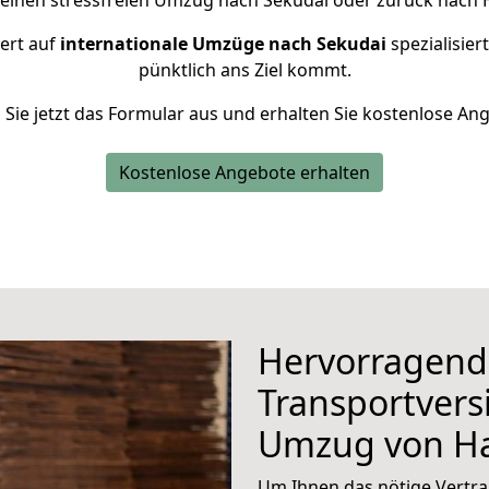
 einen stressfreien Umzug nach Sekudai oder zurück nach
iert auf
internationale Umzüge nach Sekudai
spezialisier
pünktlich ans Ziel kommt.
n Sie jetzt das Formular aus und erhalten Sie kostenlose An
Kostenlose Angebote erhalten
Hervorragend
Transportvers
Umzug von H
Um Ihnen das nötige Vertra