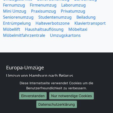
Fernumzug
Firmenumzug
Laborumzug
Mini Umzug
Praxisumzug
Privatumzug
Seniorenumzug
Studentenumzug
Beiladung
Entrümpelung
Halteverbotszone
Klaviertransport
Möbellift
Haushaltsauflösung
Möbeltaxi
Möbelmitfahrzentrale
Umzugskartons
Europa-Umzüge
Umzug von Hamburg nach Belarus
Umzug von Hamburg nach Belgien
Diese Internetseite verwendet Cookies um die
Umzug von Hamburg nach Bulgarien
Benutzerfreundlichkeit zu verbessern.
Umzug von Hamburg nach Dänemark
Einverstanden
Nur notwendige Cookies
Umzug von Hamburg nach England
Datenschutzerklärung
Umzug von Hamburg nach Portugal
Umzug von Hamburg nach Bosnien