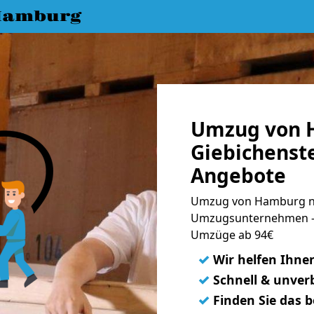
Hamburg
Umzug von 
Giebichenste
Angebote
Umzug von Hamburg nac
Umzugsunternehmen - 
Umzüge ab 94€
✓
Wir helfen Ihne
✓
Schnell & unverb
✓
Finden Sie das 