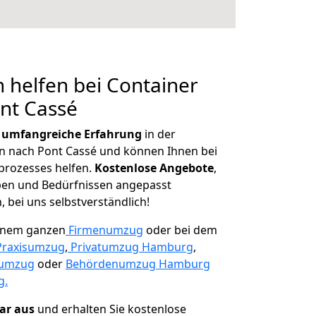
 helfen bei Container
nt Cassé
r
umfangreiche Erfahrung
in der
 nach Pont Cassé und können Ihnen bei
prozesses helfen.
K
ostenlose Angebote
,
ben und Bedürfnissen angepasst
 bei uns selbstverständlich!
einem ganzen
Firmenumzug
oder bei dem
Praxisumzug
,
Privatumzug Hamburg
,
numzug
oder
Behördenumzug Hamburg
g.
lar aus
und erhalten Sie kostenlose