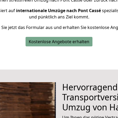
einen stressfreien Umzug nach Pont Cassé oder zurück nac
iert auf
internationale Umzüge nach Pont Cassé
speziali
und pünktlich ans Ziel kommt.
n Sie jetzt das Formular aus und erhalten Sie kostenlose An
Kostenlose Angebote erhalten
Hervorragend
Transportvers
Umzug von H
Um Ihnen das nötige Vertra