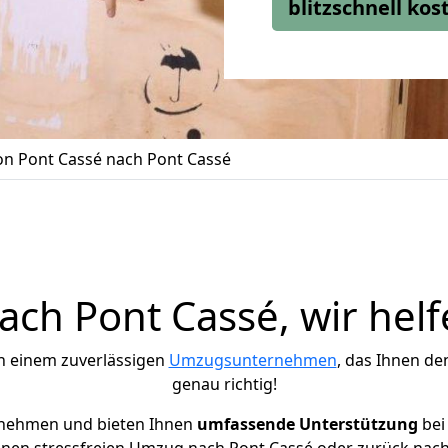
blitzschnell ko
n Pont Cassé nach Pont Cassé
ch Pont Cassé, wir helf
h einem zuverlässigen
Umzugsunternehmen
, das Ihnen de
genau richtig!
rnehmen und bieten Ihnen
umfassende Unterstützung
bei