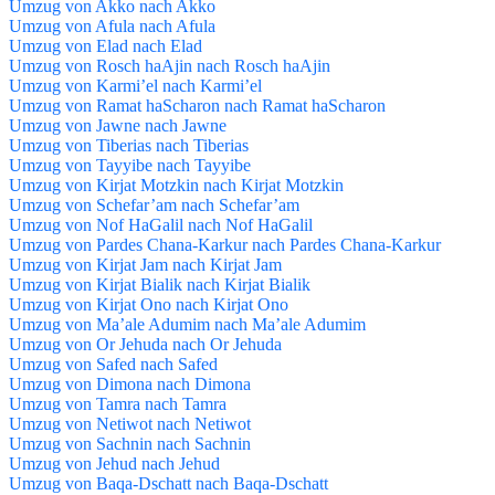
Umzug von Akko nach Akko
Umzug von Afula nach Afula
Umzug von Elad nach Elad
Umzug von Rosch haAjin nach Rosch haAjin
Umzug von Karmi’el nach Karmi’el
Umzug von Ramat haScharon nach Ramat haScharon
Umzug von Jawne nach Jawne
Umzug von Tiberias nach Tiberias
Umzug von Tayyibe nach Tayyibe
Umzug von Kirjat Motzkin nach Kirjat Motzkin
Umzug von Schefar’am nach Schefar’am
Umzug von Nof HaGalil nach Nof HaGalil
Umzug von Pardes Chana-Karkur nach Pardes Chana-Karkur
Umzug von Kirjat Jam nach Kirjat Jam
Umzug von Kirjat Bialik nach Kirjat Bialik
Umzug von Kirjat Ono nach Kirjat Ono
Umzug von Ma’ale Adumim nach Ma’ale Adumim
Umzug von Or Jehuda nach Or Jehuda
Umzug von Safed nach Safed
Umzug von Dimona nach Dimona
Umzug von Tamra nach Tamra
Umzug von Netiwot nach Netiwot
Umzug von Sachnin nach Sachnin
Umzug von Jehud nach Jehud
Umzug von Baqa-Dschatt nach Baqa-Dschatt