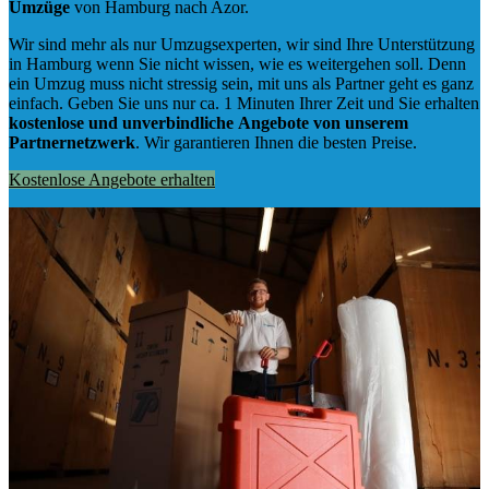
Umzüge
von Hamburg nach Azor.
Wir sind mehr als nur Umzugsexperten, wir sind Ihre Unterstützung
in Hamburg wenn Sie nicht wissen, wie es weitergehen soll. Denn
ein Umzug muss nicht stressig sein, mit uns als Partner geht es ganz
einfach. Geben Sie uns nur ca. 1 Minuten Ihrer Zeit und Sie erhalten
kostenlose und unverbindliche
Angebote von unserem
Partnernetzwerk
. Wir garantieren Ihnen die besten Preise.
Kostenlose Angebote erhalten