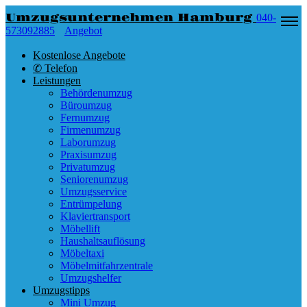
Umzugsunternehmen Hamburg
040-
573092885
Angebot
Kostenlose Angebote
✆ Telefon
Leistungen
Behördenumzug
Büroumzug
Fernumzug
Firmenumzug
Laborumzug
Praxisumzug
Privatumzug
Seniorenumzug
Umzugsservice
Entrümpelung
Klaviertransport
Möbellift
Haushaltsauflösung
Möbeltaxi
Möbelmitfahrzentrale
Umzugshelfer
Umzugstipps
Mini Umzug