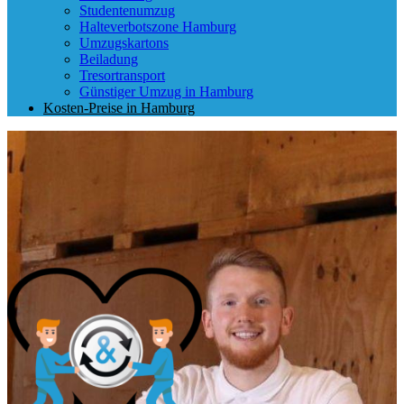
Studentenumzug
Halteverbotszone Hamburg
Umzugskartons
Beiladung
Tresortransport
Günstiger Umzug in Hamburg
Kosten-Preise in Hamburg