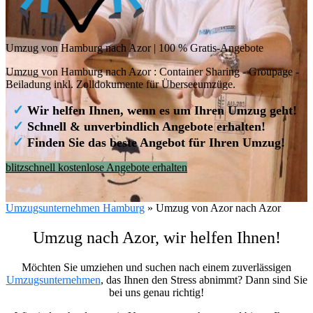
Umzug von Hamburg nach Azor | 100 % Gratis-Angebote
Umzug von Hamburg nach Azor : Container Sharing - Groupage -
Beiladung inkl. Zolldokumente für Überseeumzüge.
✓
Wir helfen Ihnen, wenn es um Ihren Umzug geht!
✓
Schnell & unverbindlich Angebote erhalten!
✓
Finden Sie das beste Angebot für Ihren Umzug!
blitzschnell kostenlose Angebote erhalten
Umzugsunternehmen Hamburg
»
Umzug von Azor nach Azor
Umzug nach Azor, wir helfen Ihnen!
Möchten Sie umziehen und suchen nach einem zuverlässigen
Umzugsunternehmen
, das Ihnen den Stress abnimmt? Dann sind Sie
bei uns genau richtig!