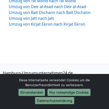
Umzug von Tel Mond nach Tel Mond
Umzug von Deir al-Asad nach Deir al-Asad
Umzug von Bait Dschann nach Bait Dschann
Umzug von Jatt nach Jatt
Umzug von Kirjat Ekron nach Kirjat Ekron
Hamburg-Umzugsunternehmen24.de
Hamburg
Diese Internetseite verwendet Cookies um die
Benutzerfreundlichkeit zu verbessern.
Tel.:
040-573092885
Einverstanden
Nur notwendige Cookies
E-Mail:
info@hamburg-umzugsunternehmen24.de
Datenschutzerklärung
Öffnungszeiten:
Mo - Sa: 09:00 - 18:00 Uhr