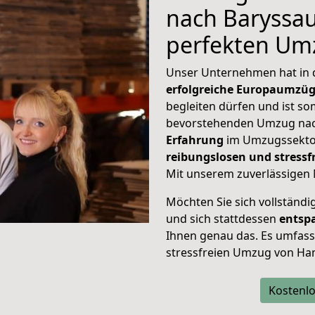
nach Baryssau
perfekten Um
Unser Unternehmen hat in
erfolgreiche Europaumzü
begleiten dürfen und ist so
bevorstehenden Umzug nac
Erfahrung
im Umzugssektor
reibungslosen und stres
Mit unserem zuverlässigen 
Möchten Sie sich vollständ
und sich stattdessen
entsp
Ihnen genau das. Es umfasst 
stressfreien Umzug von Ha
Kostenlo