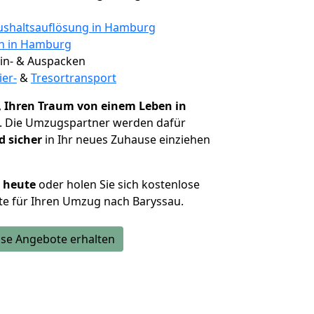
shaltsauflösung in Hamburg
en in Hamburg
 Ein- & Auspacken
ier-
&
Tresortransport
,
Ihren Traum von einem Leben in
. Die Umzugspartner werden dafür
d sicher
in Ihr neues Zuhause einziehen
h heute
oder holen Sie sich kostenlose
te für Ihren Umzug nach Baryssau.
se Angebote erhalten